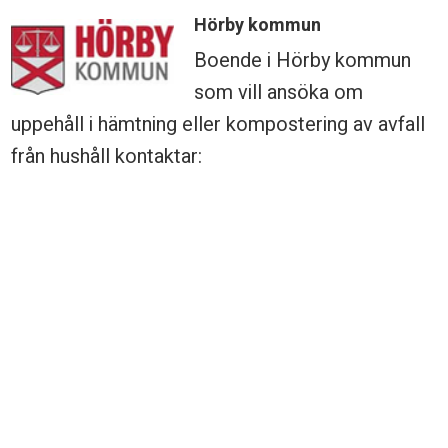
Hörby kommun
Boende i Hörby kommun
som vill ansöka om
uppehåll i hämtning eller kompostering av avfall
från hushåll kontaktar:
Tel 0415-37 83 10, e-post:
byggochmiljo@horby.se
Läs mer om dispenser på Hörby kommuns
hemsida:
http://www.horby.se/boochbygga/Avfallochatervi
undantagfranavfallshanteringen/Sidor/default.asp