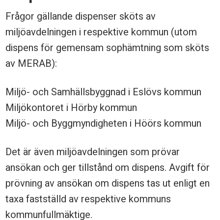
i
Frågor gällande dispenser sköts av
s
miljöavdelningen i respektive kommun (utom
p
dispens för gemensam sophämtning som sköts
e
av MERAB):
n
s
Miljö- och Samhällsbyggnad i Eslövs kommun
e
Miljökontoret i Hörby kommun
Miljö- och Byggmyndigheten i Höörs kommun
r
Det är även miljöavdelningen som prövar
ansökan och ger tillstånd om dispens. Avgift för
prövning av ansökan om dispens tas ut enligt en
taxa fastställd av respektive kommuns
kommunfullmäktige.