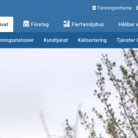
Tömningsschema
ngs AB
ivat
Företag
Flerfamiljshus
Hållbar 
nningsstationer
Kundtjänst
Källsortering
Tjänster 