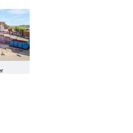
er
ngder avfall
mot en
indre
l lämnas