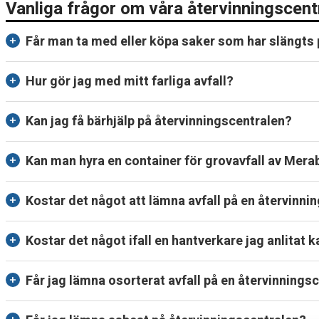
Vanliga frågor om våra återvinningscent
d
Får man ta med eller köpa saker som har slängts 
u
v
Hur gör jag med mitt farliga avfall?
e
Kan jag få bärhjälp på återvinningscentralen?
t
Kan man hyra en container för grovavfall av Mera
a
Kostar det något att lämna avfall på en återvinni
i
n
Kostar det något ifall en hantverkare jag anlitat k
f
Får jag lämna osorterat avfall på en återvinnings
ö