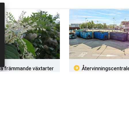
va främmande växtarter
Återvinningscentral
(företag)
, men förrädiska växter som
enska floran. Okända
Företag kan lämna mindre mä
er i Sverige har någon gång
på MERAB:s bemannade
 människan och kallas för
återvinningscentraler (ÅVC) 
 främmande arter. De sprider
kostnad - priser se nedan. M
i vår natur vilket gör att de
mängder wellpapp och metal
ut våra inhemska växter. De
kostnadsfritt.
ra ekosystem samt hälsan
or och…