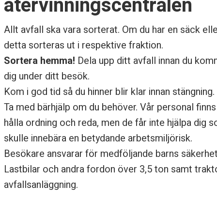
återvinningscentralen
h
Allt avfall ska vara sorterat. Om du har en säck el
ä
detta sorteras ut i respektive fraktion.
r
Sortera hemma!
Dela upp ditt avfall innan du komm
b
dig under ditt besök.
Kom i god tid så du hinner blir klar innan stängning.
e
Ta med bärhjälp om du behöver. Vår personal finns p
h
hålla ordning och reda, men de får inte hjälpa dig 
skulle innebära en betydande arbetsmiljörisk.
ö
Besökare ansvarar för medföljande barns säkerhe
v
Lastbilar och andra fordon över 3,5 ton samt trakt
e
avfallsanläggning.
r