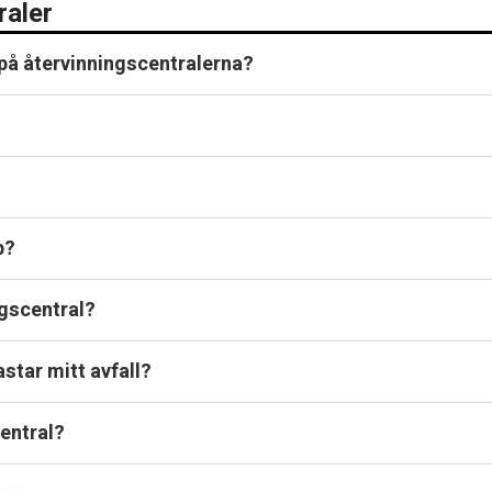
raler
på återvinningscentralerna?
b?
ngscentral?
astar mitt avfall?
central?