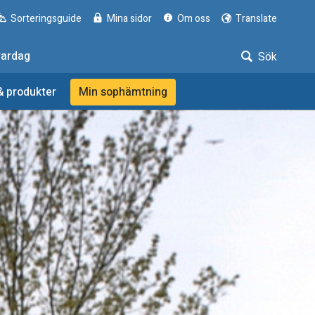
Sorteringsguide
Mina sidor
Om oss
Translate
vardag
Sök
& produkter
Min sophämtning