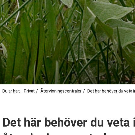
Du är här:
Privat
Återvinningscentraler
Det här behöver du veta i
D
e
Det här behöver du veta 
t