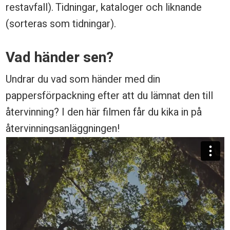
restavfall). Tidningar, kataloger och liknande
n
(sorteras som tidningar).
i
n
Vad händer sen?
g
Undrar du vad som händer med din
a
pappersförpackning efter att du lämnat den till
r
återvinning? I den här filmen får du kika in på
återvinningsanläggningen!