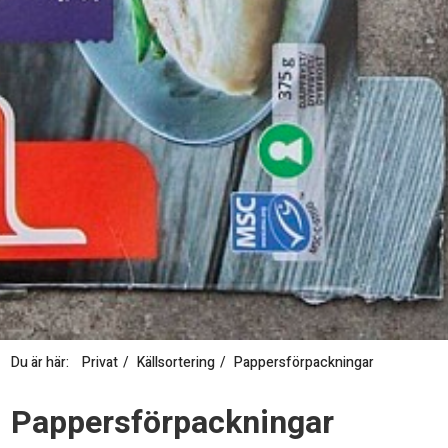
Du är här:
Privat
Källsortering
Pappersförpackningar
P
Pappersförpackningar
a