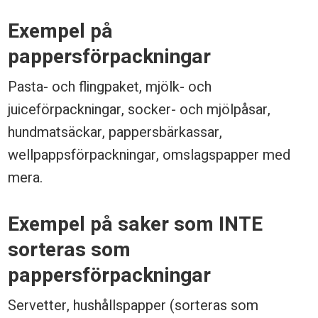
p
Exempel på
p
pappersförpackningar
e
Pasta- och flingpaket, mjölk- och
r
juiceförpackningar, socker- och mjölpåsar,
s
hundmatsäckar, pappersbärkassar,
f
wellpappsförpackningar, omslagspapper med
ö
mera.
r
Exempel på saker som INTE
p
sorteras som
a
pappersförpackningar
c
k
Servetter, hushållspapper (sorteras som