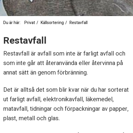
Du är här:
Privat
Källsortering
Restavfall
R
Restavfall
e
Restavfall är avfall som inte är farligt avfall och
s
som inte går att återanvända eller återvinna på
t
annat sätt än genom förbränning.
a
v
Det är alltså det som blir kvar när du har sorterat
f
ut farligt avfall, elektronikavfall, läkemedel,
a
matavfall, tidningar och förpackningar av papper,
plast, metall och glas.
l
l