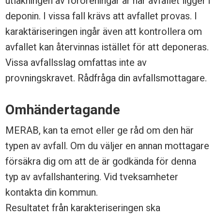
utlakningen av föroreningar är när avfallet ligger i
l
deponin. I vissa fall krävs att avfallet provas. I
i
karaktäriseringen ingår även att kontrollera om
g
avfallet kan återvinnas istället för att deponeras.
t
Vissa avfallsslag omfattas inte av
provningskravet. Rådfråga din avfallsmottagare.
a
v
Omhändertagande
f
MERAB, kan ta emot eller ge råd om den här
a
typen av avfall. Om du väljer en annan mottagare
l
försäkra dig om att de är godkända för denna
l
typ av avfallshantering. Vid tveksamheter
f
kontakta din kommun.
ö
Resultatet från karakteriseringen ska