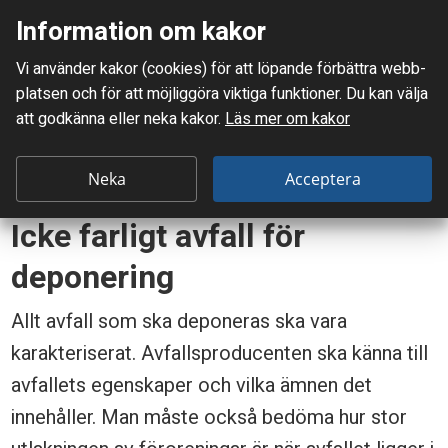
Information om kakor
Meny
Vi använder kakor (cookies) för att löpande förbättra webb­
Mellanskånes Renhållnings AB
platsen och för att möjlig­göra viktiga funktioner. Du kan välja
Du är här:
Företag
Sophämtning
Bygg och rivning
att godkänna eller neka kakor.
Läs mer om kakor
Källsorteringsinformation bygg och rivning
Icke farligt avfall för deponering
Neka
Acceptera
I
Icke farligt avfall för
c
deponering
k
e
Allt avfall som ska deponeras ska vara
karakteriserat. Avfallsproducenten ska känna till
f
avfallets egenskaper och vilka ämnen det
a
innehåller. Man måste också bedöma hur stor
r