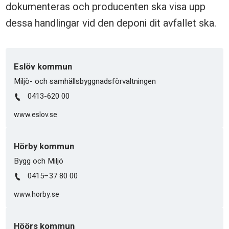
dokumenteras och producenten ska visa upp
r
dessa handlingar vid den deponi dit avfallet ska.
d
e
p
Eslöv kommun
o
Miljö- och samhällsbyggnadsförvaltningen
0413-620 00
n
www.eslov.se
e
r
Hörby kommun
i
Bygg och Miljö
n
0415–37 80 00
g
www.horby.se
Höörs kommun